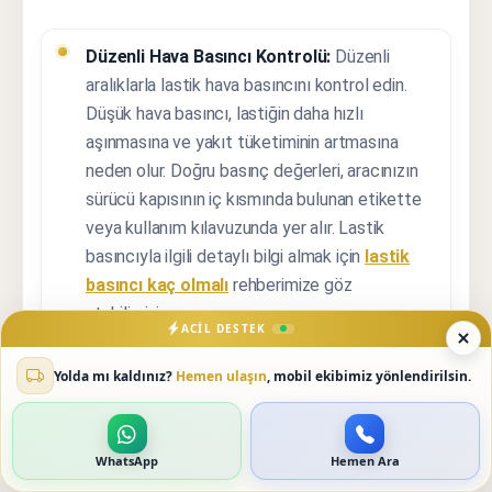
Düzenli Hava Basıncı Kontrolü:
Düzenli
aralıklarla lastik hava basıncını kontrol edin.
Düşük hava basıncı, lastiğin daha hızlı
aşınmasına ve yakıt tüketiminin artmasına
neden olur. Doğru basınç değerleri, aracınızın
sürücü kapısının iç kısmında bulunan etikette
veya kullanım kılavuzunda yer alır. Lastik
basıncıyla ilgili detaylı bilgi almak için
lastik
basıncı kaç olmalı
rehberimize göz
atabilirsiniz.
ACIL DESTEK
Rotasyon (Yer Değiştirme):
Belirli kilometre
Yolda mı kaldınız?
Hemen ulaşın
, mobil ekibimiz yönlendirilsin.
aralıklarında lastiklerin yer değiştirilmesi
(rotasyon), düzgün aşınmayı sağlar ve ömrü
uzatır. Ön lastikler genellikle arka lastiklerden
WhatsApp
Hemen Ara
daha hızlı aşındığı için bu işlem önemlidir.