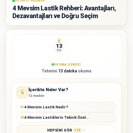
DETAYLI REHBER
4 Mevsim Lastik Rehberi: Avantajları,
Dezavantajları ve Doğru Seçim
13
DK
OKUMA SÜRESI
Tahmini
13 dakika
okuma
İçerikte Neler Var?
12 madde
4 Mevsim Lastik Nedir?
01
4 Mevsim Lastiklerin Teknik Özellikleri
02
HEPSINI GÖR
+10