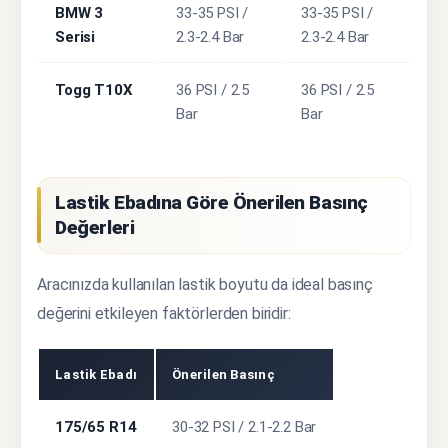
BMW 3
33-35 PSI /
33-35 PSI /
Serisi
2.3-2.4 Bar
2.3-2.4 Bar
Togg T10X
36 PSI / 2.5
36 PSI / 2.5
Bar
Bar
Lastik Ebadına Göre Önerilen Basınç
Değerleri
Aracınızda kullanılan lastik boyutu da ideal basınç
değerini etkileyen faktörlerden biridir:
Lastik Ebadı
Önerilen Basınç
175/65 R14
30-32 PSI / 2.1-2.2 Bar