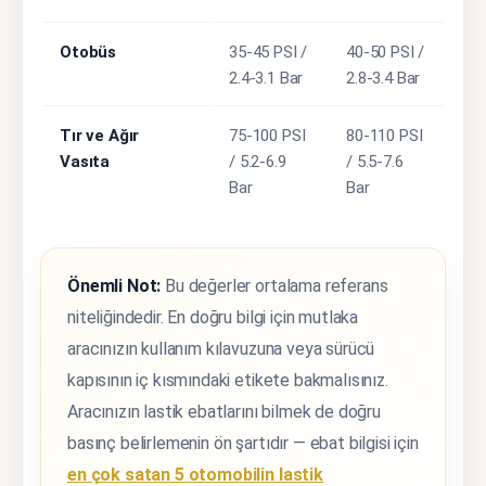
Otobüs
35-45 PSI /
40-50 PSI /
2.4-3.1 Bar
2.8-3.4 Bar
Tır ve Ağır
75-100 PSI
80-110 PSI
Vasıta
/ 5.2-6.9
/ 5.5-7.6
Bar
Bar
Önemli Not:
Bu değerler ortalama referans
niteliğindedir. En doğru bilgi için mutlaka
aracınızın kullanım kılavuzuna veya sürücü
kapısının iç kısmındaki etikete bakmalısınız.
Aracınızın lastik ebatlarını bilmek de doğru
basınç belirlemenin ön şartıdır — ebat bilgisi için
en çok satan 5 otomobilin lastik