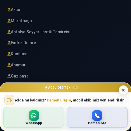
Aksu
Muratpaşa
Antalya Seyyar Lastik Tamircisi
Finike-Demre
Kumluca
Anamur
Gazipaşa
Alanya
ACIL DESTEK
Manavgat
Yolda mı kaldınız?
Hemen ulaşın
, mobil ekibimiz yönlendirilsin.
Belek
Korkuteli
WhatsApp
Hemen Ara