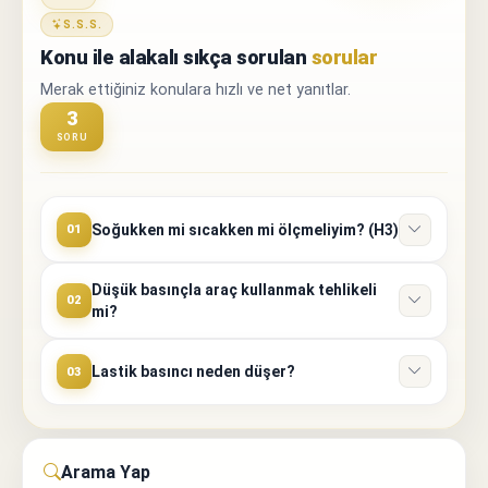
S.S.S.
Konu ile alakalı sıkça sorulan
sorular
Merak ettiğiniz konulara hızlı ve net yanıtlar.
3
SORU
Soğukken mi sıcakken mi ölçmeliyim? (H3)
01
Düşük basınçla araç kullanmak tehlikeli
02
mi?
Lastik basıncı neden düşer?
03
Arama Yap