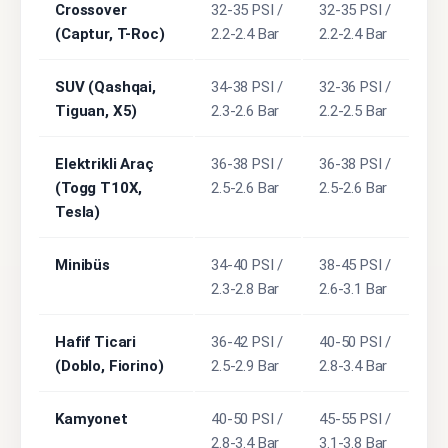
Crossover
32-35 PSI /
32-35 PSI /
(Captur, T-Roc)
2.2-2.4 Bar
2.2-2.4 Bar
SUV (Qashqai,
34-38 PSI /
32-36 PSI /
Tiguan, X5)
2.3-2.6 Bar
2.2-2.5 Bar
Elektrikli Araç
36-38 PSI /
36-38 PSI /
(Togg T10X,
2.5-2.6 Bar
2.5-2.6 Bar
Tesla)
Minibüs
34-40 PSI /
38-45 PSI /
2.3-2.8 Bar
2.6-3.1 Bar
Hafif Ticari
36-42 PSI /
40-50 PSI /
(Doblo, Fiorino)
2.5-2.9 Bar
2.8-3.4 Bar
Kamyonet
40-50 PSI /
45-55 PSI /
2.8-3.4 Bar
3.1-3.8 Bar