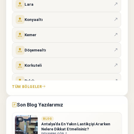
Lara
Konyaaltı
Kemer
Döşemealtı
Korkuteli
Belek
TÜM BÖLGELER
Manavgat
Son Blog Yazılarımız
Alanya
BLOG
01
Antalya’da En Yakın Lastikçiyi Ararken
Nelere Dikkat Etmelisiniz?
DEVAMINI GÖR