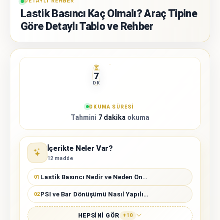
DETAYLI REHBER
Lastik Basıncı Kaç Olmalı? Araç Tipine
Göre Detaylı Tablo ve Rehber
7
DK
OKUMA SÜRESI
Tahmini
7 dakika
okuma
İçerikte Neler Var?
12 madde
Lastik Basıncı Nedir ve Neden Önemlidir?
01
PSI ve Bar Dönüşümü Nasıl Yapılır?
02
HEPSINI GÖR
+10