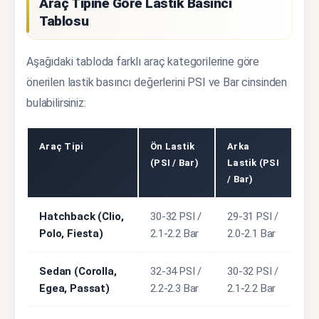
Araç Tipine Göre Lastik Basıncı
Tablosu
Aşağıdaki tabloda farklı araç kategorilerine göre
önerilen lastik basıncı değerlerini PSI ve Bar cinsinden
bulabilirsiniz:
Araç Tipi
Ön Lastik
Arka
(PSI / Bar)
Lastik (PSI
/ Bar)
Hatchback (Clio,
30-32 PSI /
29-31 PSI /
Polo, Fiesta)
2.1-2.2 Bar
2.0-2.1 Bar
Sedan (Corolla,
32-34 PSI /
30-32 PSI /
Egea, Passat)
2.2-2.3 Bar
2.1-2.2 Bar