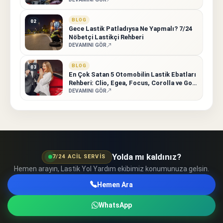
BLOG
02
Gece Lastik Patladıysa Ne Yapmalı? 7/24
Nöbetçi Lastikçi Rehberi
DEVAMINI GÖR
BLOG
03
En Çok Satan 5 Otomobilin Lastik Ebatları
Rehberi: Clio, Egea, Focus, Corolla ve Golf
7 İçin Tam Liste
DEVAMINI GÖR
Yolda mı kaldınız?
7/24 ACIL SERVIS
Hemen arayın, Lastik Yol Yardım ekibimiz konumunuza gelsin.
Hemen Ara
WhatsApp