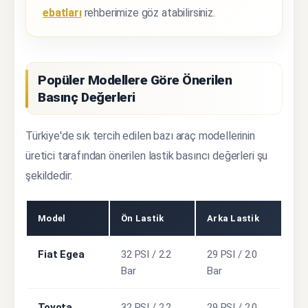
ebatları
rehberimize göz atabilirsiniz.
Popüler Modellere Göre Önerilen
Basınç Değerleri
Türkiye'de sık tercih edilen bazı araç modellerinin
üretici tarafından önerilen lastik basıncı değerleri şu
şekildedir:
Model
Ön Lastik
Arka Lastik
Fiat Egea
32 PSI / 2.2
29 PSI / 2.0
Bar
Bar
Toyota
32 PSI / 2.2
29 PSI / 2.0