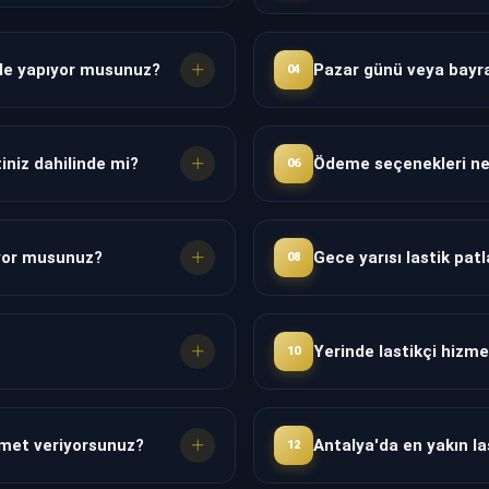
i de yapıyor musunuz?
Pazar günü veya bayra
04
iniz dahilinde mi?
Ödeme seçenekleri ne
06
ıyor musunuz?
Gece yarısı lastik pa
08
Yerinde lastikçi hizm
10
zmet veriyorsunuz?
Antalya'da en yakın la
12