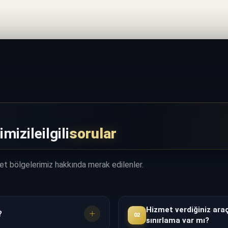
imiz
ile
ilgili
sorular
met bölgelerimiz hakkında merak edilenler.
Hizmet verdiğiniz araç
?
02
sınırlama var mı?