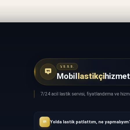
S.S.S.
Mobil
lastikçi
hizmet
7/24 acil lastik servisi, fiyatlandırma ve hiz
Yolda lastik patlattım, ne yapmalıyım
01