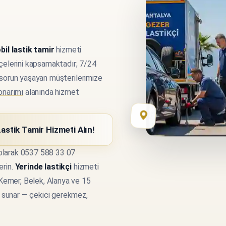
bil lastik tamir
hizmeti
çelerini kapsamaktadır; 7/24
li sorun yaşayan müşterilerimize
 onarımı
alanında hizmet
Lastik Tamir
Hizmeti Alın!
larak
0537 588 33 07
erin.
Yerinde lastikçi
hizmeti
 Kemer, Belek, Alanya ve 15
 sunar — çekici gerekmez,