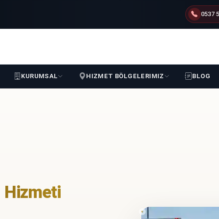
0537 5
KURUMSAL
HIZMET BÖLGELERIMIZ
BLOG
i Hizmeti