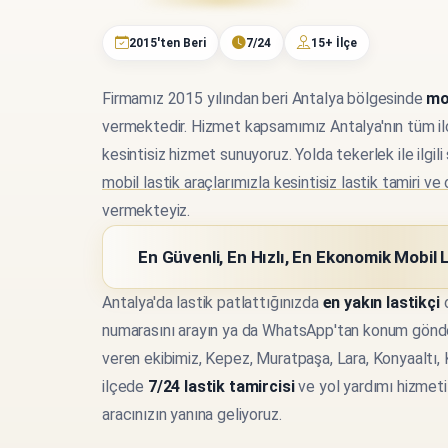
2015'ten Beri
7/24
15+ İlçe
Firmamız 2015 yılından beri Antalya bölgesinde
mo
vermektedir. Hizmet kapsamımız Antalya'nın tüm il
kesintisiz hizmet sunuyoruz. Yolda tekerlek ile ilgi
mobil lastik araçlarımızla kesintisiz lastik tamiri ve
vermekteyiz.
En Güvenli, En Hızlı, En Ekonomik
Mobil 
Antalya'da lastik patlattığınızda
en yakın lastikçi
o
numarasını arayın ya da WhatsApp'tan konum gönd
veren ekibimiz, Kepez, Muratpaşa, Lara, Konyaaltı,
ilçede
7/24 lastik tamircisi
ve yol yardımı hizmeti
aracınızın yanına geliyoruz.