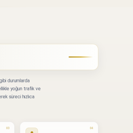
 gibi durumlarda
llikle yoğun trafik ve
erek süreci hızlıca
03
04