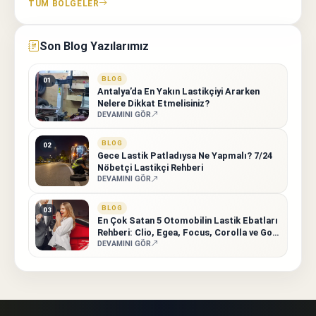
TÜM BÖLGELER
Manavgat
Son Blog Yazılarımız
Alanya
BLOG
01
Antalya’da En Yakın Lastikçiyi Ararken
Nelere Dikkat Etmelisiniz?
DEVAMINI GÖR
BLOG
02
Gece Lastik Patladıysa Ne Yapmalı? 7/24
Nöbetçi Lastikçi Rehberi
DEVAMINI GÖR
BLOG
03
En Çok Satan 5 Otomobilin Lastik Ebatları
Rehberi: Clio, Egea, Focus, Corolla ve Golf
7 İçin Tam Liste
DEVAMINI GÖR