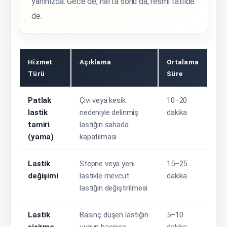
yanınızda. Gece de, hafta sonu da, resmi tatilde
de.
Hizmet
Açıklama
Ortalama
Türü
Süre
Patlak
Çivi veya kesik
10–20
lastik
nedeniyle delinmiş
dakika
tamiri
lastiğin sahada
(yama)
kapatılması
Lastik
Stepne veya yeni
15–25
değişimi
lastikle mevcut
dakika
lastiğin değiştirilmesi
Lastik
Basınç düşen lastiğin
5–10