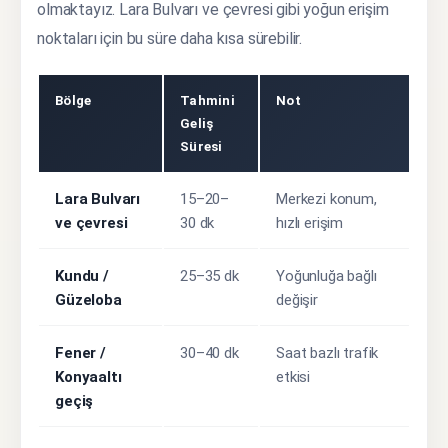
olmaktayız. Lara Bulvarı ve çevresi gibi yoğun erişim
noktaları için bu süre daha kısa sürebilir.
Bölge
Tahmini
Not
Geliş
Süresi
Lara Bulvarı
15–20–
Merkezi konum,
ve çevresi
30 dk
hızlı erişim
Kundu /
25–35 dk
Yoğunluğa bağlı
Güzeloba
değişir
Fener /
30–40 dk
Saat bazlı trafik
Konyaaltı
etkisi
geçiş