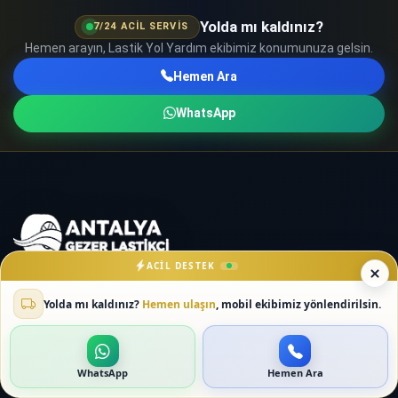
Yolda mı kaldınız?
7/24 ACIL SERVIS
Hemen arayın, Lastik Yol Yardım ekibimiz konumunuza gelsin.
Hemen Ara
WhatsApp
ACIL DESTEK
Yolda mı kaldınız?
Hemen ulaşın
, mobil ekibimiz yönlendirilsin.
Antalya Mobil Lastikçi
olarak siz değerli sürücülerimize hızlı
ve güvenilir lastik servisi sunuyoruz. Uygun fiyat ve güler yüzlü
ekibimizle 7/24 yol yardımınızdayız.
WhatsApp
Hemen Ara
0537 588 33 07
WhatsApp