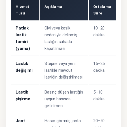
Hizmet
Açıklama
Ortalama
Türü
Süre
Patlak
Çivi veya kesik
10–20
lastik
nedeniyle delinmiş
dakika
tamiri
lastiğin sahada
(yama)
kapatılması
Lastik
Stepne veya yeni
15–25
değişimi
lastikle mevcut
dakika
lastiğin değiştirilmesi
Lastik
Basınç düşen lastiğin
5–10
şişirme
uygun basınca
dakika
getirilmesi
Jant
Hasar görmüş janta
20–40