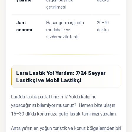
şişirme
uygun basınca
dakika
getirilmesi
Jant
Hasar görmüş janta
20–40
onarımı
müdahale ve
dakika
sızdırmazlık testi
Lara Lastik Yol Yardım: 7/24 Seyyar
Lastikçi ve Mobil Lastikçi
Lara'da lastik patlattınız mı? Yolda kalıp ne
yapacağınızı bilemiyor musunuz? Hemen bize ulaşın
15–30 dk'da konumuza gelip lastik tamirinizi yapalım.
Antalya'nın en yoğun turistik ve konut bölgelerinden biri