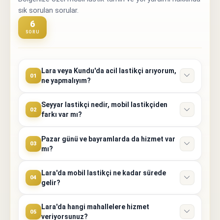
sık sorulan sorular.
6
SORU
Lara veya Kundu'da acil lastikçi arıyorum,
01
ne yapmalıyım?
Seyyar lastikçi nedir, mobil lastikçiden
02
farkı var mı?
Pazar günü ve bayramlarda da hizmet var
03
mı?
Lara'da mobil lastikçi ne kadar sürede
04
gelir?
Lara'da hangi mahallelere hizmet
05
veriyorsunuz?