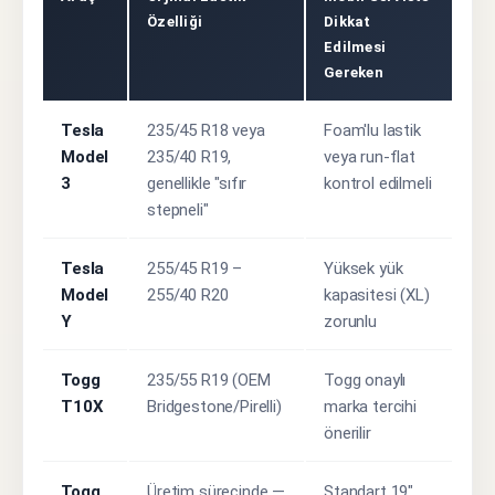
Özelliği
Dikkat
Edilmesi
Gereken
Tesla
235/45 R18 veya
Foam'lu lastik
Model
235/40 R19,
veya run-flat
3
genellikle "sıfır
kontrol edilmeli
stepneli"
Tesla
255/45 R19 –
Yüksek yük
Model
255/40 R20
kapasitesi (XL)
Y
zorunlu
Togg
235/55 R19 (OEM
Togg onaylı
T10X
Bridgestone/Pirelli)
marka tercihi
önerilir
Togg
Üretim sürecinde —
Standart 19"