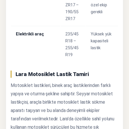
ZR17 –
özel ekip
190/55
gerekli
ZR17
Elektrikli araç
235/45
Yüksek yük
R18 –
kapasiteli
255/45
lastik
R19
Lara Motosiklet Lastik Tamiri
Motosiklet lastikleri, binek araç lastiklerinden farklı
yapıya ve oturma şekline sahiptir. Seyyar motosiklet
lastikçisi, araçla birlikte motosiklet lastik sökme
aparatı taşıyan ve bu alanda deneyimli ekipler
tarafından verilmektedir. Lara'da özellikle sahil yolunu
kullanan motosiklet sürücüleri bu hizmete sık