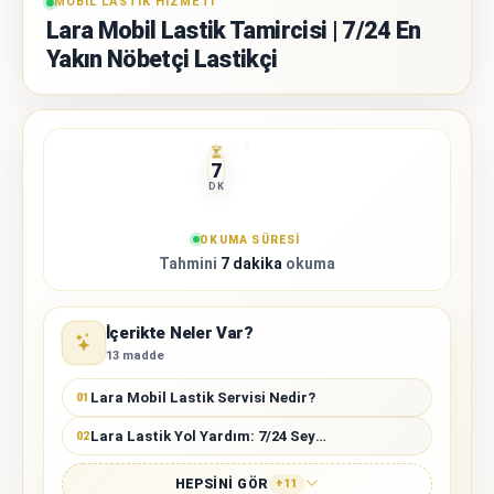
MOBIL LASTIK HIZMETI
Lara Mobil Lastik Tamircisi | 7/24 En
Yakın Nöbetçi Lastikçi
7
DK
OKUMA SÜRESI
Tahmini
7 dakika
okuma
İçerikte Neler Var?
13 madde
Lara Mobil Lastik Servisi Nedir?
01
Lara Lastik Yol Yardım: 7/24 Seyyar Lastikçi ve Mobil Lastikçi
02
HEPSINI GÖR
+11