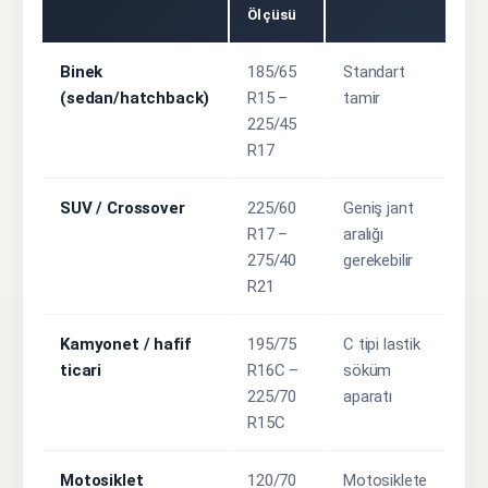
Ölçüsü
Binek
185/65
Standart
(sedan/hatchback)
R15 –
tamir
225/45
R17
SUV / Crossover
225/60
Geniş jant
R17 –
aralığı
275/40
gerekebilir
R21
Kamyonet / hafif
195/75
C tipi lastik
ticari
R16C –
söküm
225/70
aparatı
R15C
Motosiklet
120/70
Motosiklete