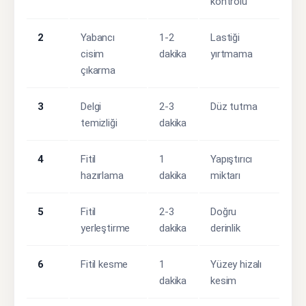
kontrolü
2
Yabancı
1-2
Lastiği
cisim
dakika
yırtmama
çıkarma
3
Delgi
2-3
Düz tutma
temizliği
dakika
4
Fitil
1
Yapıştırıcı
hazırlama
dakika
miktarı
5
Fitil
2-3
Doğru
yerleştirme
dakika
derinlik
6
Fitil kesme
1
Yüzey hizalı
dakika
kesim