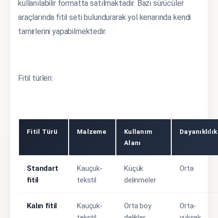
kullanılabilir formatta satılmaktadır. Bazı sürücüler
araçlarında fitil seti bulundurarak yol kenarında kendi
tamirlerini yapabilmektedir.
Fitil türleri:
Fitil Türü
Malzeme
Kullanım
Dayanıklılık
Alanı
Standart
Kauçuk-
Küçük
Orta
fitil
tekstil
delinmeler
Kalın fitil
Kauçuk-
Orta boy
Orta-
tekstil
delikler
yüksek