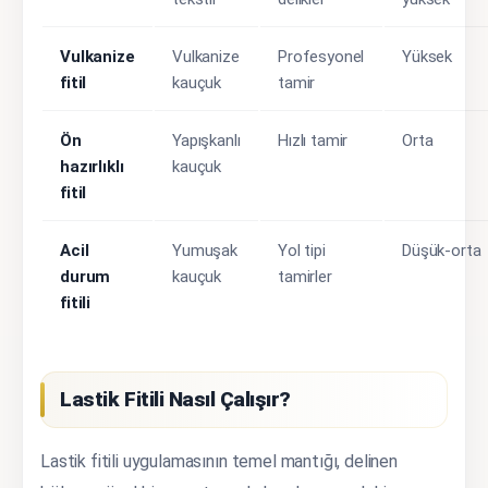
Vulkanize
Vulkanize
Profesyonel
Yüksek
fitil
kauçuk
tamir
Ön
Yapışkanlı
Hızlı tamir
Orta
hazırlıklı
kauçuk
fitil
Acil
Yumuşak
Yol tipi
Düşük-orta
durum
kauçuk
tamirler
fitili
Lastik Fitili Nasıl Çalışır?
Lastik fitili uygulamasının temel mantığı, delinen