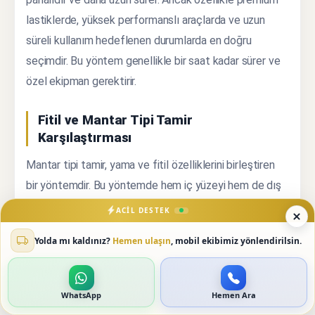
lastiklerde, yüksek performanslı araçlarda ve uzun
süreli kullanım hedeflenen durumlarda en doğru
seçimdir. Bu yöntem genellikle bir saat kadar sürer ve
özel ekipman gerektirir.
Fitil ve Mantar Tipi Tamir
Karşılaştırması
Mantar tipi tamir, yama ve fitil özelliklerini birleştiren
bir yöntemdir. Bu yöntemde hem iç yüzeyi hem de dış
yüzeyi kapatan, mantar şeklinde bir tamir malzemesi
ACIL DESTEK
kullanılır. İki yönlü kapama sayesinde hem kalıcılık hem
Yolda mı kaldınız?
Hemen ulaşın
, mobil ekibimiz yönlendirilsin.
de güvenlik sağlanır.
WhatsApp
Hemen Ara
Mantar tipi tamir, profesyonel atölyelerde en çok