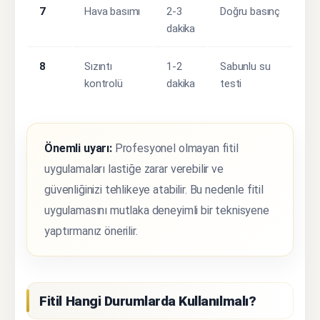
7
Hava basımı
2-3
Doğru basınç
dakika
8
Sızıntı
1-2
Sabunlu su
kontrolü
dakika
testi
Önemli uyarı:
Profesyonel olmayan fitil
uygulamaları lastiğe zarar verebilir ve
güvenliğinizi tehlikeye atabilir. Bu nedenle fitil
uygulamasını mutlaka deneyimli bir teknisyene
yaptırmanız önerilir.
Fitil Hangi Durumlarda Kullanılmalı?