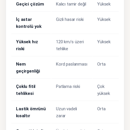
Geçici çözüm
Kalıcı tamir değil
Yüksek
İç astar
Gizli hasar riski
Yüksek
kontrolü yok
Yüksek hız
120 km/s üzeri
Yüksek
riski
tehlike
Nem
Kord paslanması
Orta
geçirgenliği
Çoklu fitil
Patlama riski
Çok
tehlikesi
yüksek
Lastik ömrünü
Uzun vadeli
Orta
kısaltır
zarar